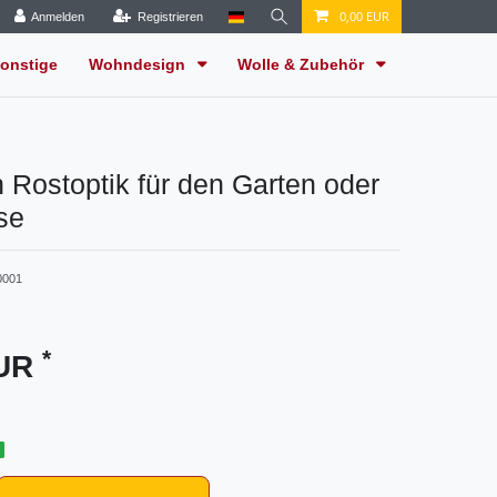
0,00 EUR
Anmelden
Registrieren
onstige
Wohndesign
Wolle & Zubehör
n Rostoptik für den Garten oder
se
001
*
EUR
g