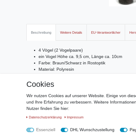
Beschreibung
Weitere Details
EU-Verantwortlicher
Hers
4 Vögel (2 Vogelpaare)
ein Vogel Höhe ca. 9,5 cm, Länge ca. 10cm
Farbe: Braun/Schwarz in Rostoptik
Material: Polyresin
für den Außenbereich geeignet
Cookies
2x 2 Vögel sortiert in einem Karton. Also 2 verschiedene
Wir nutzen Cookies auf unserer Website. Einige von dies
und Ihre Erfahrung zu verbessern. Weitere Information
Nutzer finden Sie hier:
Daten­schutz­erklärung
Impressum
Impre
Essenziell
DHL Wunschzustellung
Pa