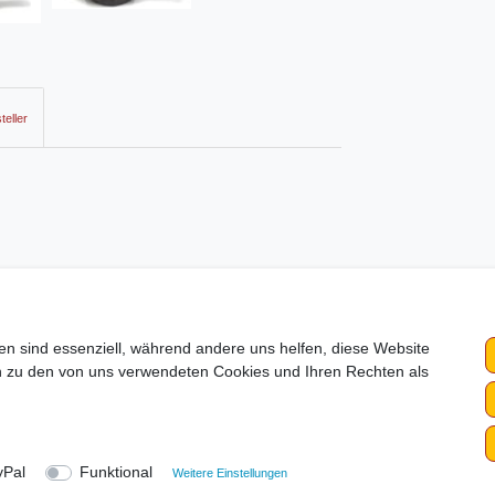
teller
 Vogelpaare wie auf dem Bild abgebildet.
en sind essenziell, während andere uns helfen, diese Website
en zu den von uns verwendeten Cookies und Ihren Rechten als
Vertrag widerru
ssum
Daten­schutz­erklärung
AGB
Widerrufs­recht
yPal
Funktional
Weitere Einstellungen