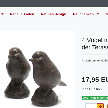
Nadel & Faden
Natures Design
Räucherwerk
S
4 Vögel i
der Teras
Artikelnummer
GAR0
17,95 
Inhalt
1
Stück
sofort versandferti