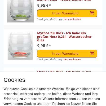
9,95 € *
In den Warenkorb
*
inkl. ges. MwSt.
zzgl.
Versandkosten
Mythos für Kids - Ich habe ein
großes Herz 0,25l - Wasserbecher
Glas
9,95 € *
In den Warenkorb
*
inkl. ges. MwSt.
zzgl.
Versandkosten
Mythos für Kids - Ich kann es tun
0,25l - Wasserbecher Glas
Cookies
9,95 € *
Wir nutzen Cookies auf unserer Website. Einige von diesen sind
In den Warenkorb
essenziell, während andere uns helfen, diese Website und Ihre
*
inkl. ges. MwSt.
zzgl.
Versandkosten
Erfahrung zu verbessern. Weitere Informationen zu den von uns
verwendeten Cookies und Ihren Rechten als Nutzer finden Sie