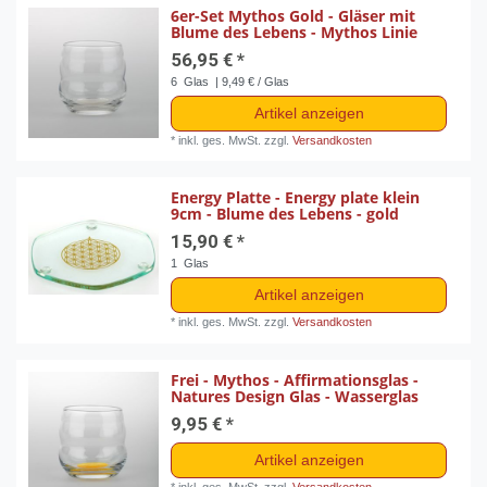
6er-Set Mythos Gold - Gläser mit
Blume des Lebens - Mythos Linie
56,95 € *
6
Glas
| 9,49 € / Glas
Artikel anzeigen
*
inkl. ges. MwSt.
zzgl.
Versandkosten
Energy Platte - Energy plate klein
9cm - Blume des Lebens - gold
15,90 € *
1
Glas
Artikel anzeigen
*
inkl. ges. MwSt.
zzgl.
Versandkosten
Frei - Mythos - Affirmationsglas -
Natures Design Glas - Wasserglas
9,95 € *
Artikel anzeigen
*
inkl. ges. MwSt.
zzgl.
Versandkosten