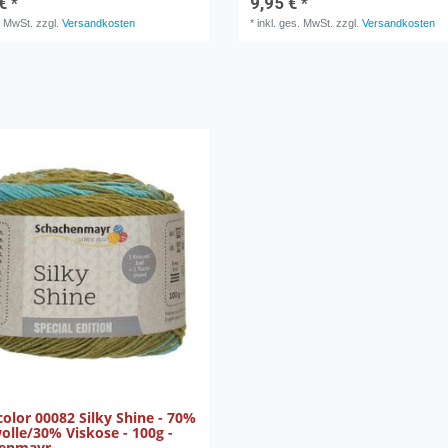
€ *
9,95 € *
. MwSt.
zzgl.
Versandkosten
*
inkl. ges. MwSt.
zzgl.
Versandkosten
color 00082 Silky Shine - 70%
lle/30% Viskose - 100g -
henmayr