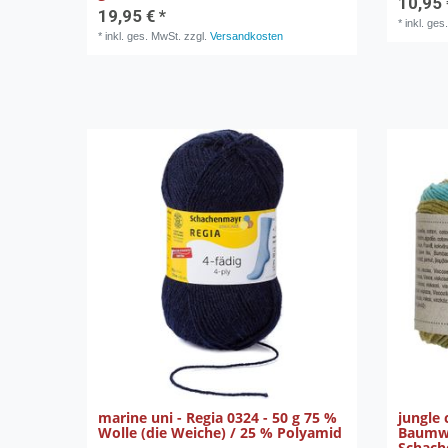
10,95 
19,95 € *
*
inkl. ges
*
inkl. ges. MwSt.
zzgl.
Versandkosten
marine uni - Regia 0324 - 50 g 75 %
jungle 
Wolle (die Weiche) / 25 % Polyamid
Baumwo
Schac