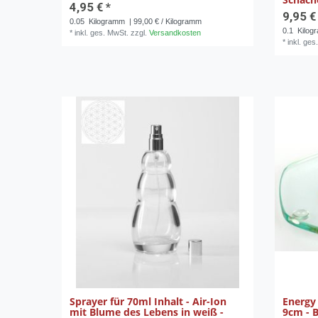
4,95 € *
9,95 €
0.05
Kilogramm
| 99,00 € / Kilogramm
0.1
Kilog
*
inkl. ges. MwSt.
zzgl.
Versandkosten
*
inkl. ges
Sprayer für 70ml Inhalt - Air-Ion
Energy 
mit Blume des Lebens in weiß -
9cm - 