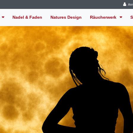
An
Nadel & Faden
Natures Design
Räucherwerk
S