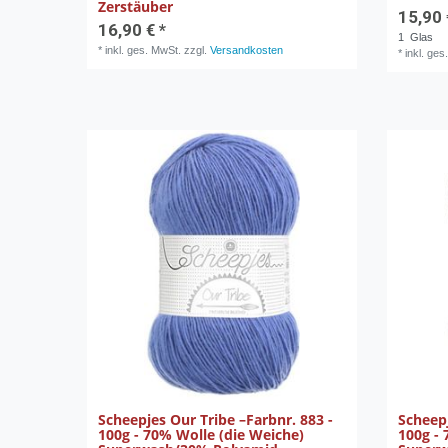
Zerstäuber
15,90 
16,90 € *
1
Glas
*
inkl. ges. MwSt.
zzgl.
Versandkosten
*
inkl. ges
Scheepjes Our Tribe –Farbnr. 883 -
Scheepj
100g - 70% Wolle (die Weiche)
100g - 