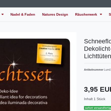
Nadel & Faden
Natures Design
Räucherwerk
S
Schneeflo
Dekolicht
Lichttüte
Artikelnummer
LumL
3,95 E
Inhalt
1
Stück
sofort versandferti