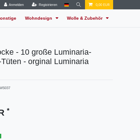
0,00 EUR
Anmelden
Registrieren
onstige
Wohndesign
Wolle & Zubehör
cke - 10 große Luminaria-
-Tüten - orginal Luminaria
n
WS037
*
UR
g