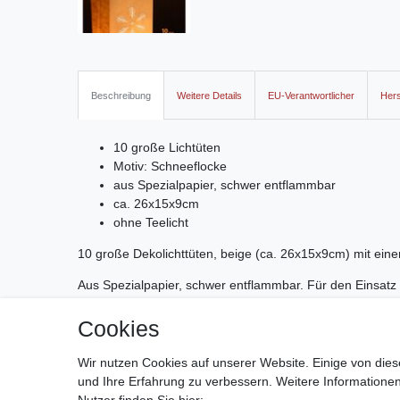
Beschreibung
Weitere Details
EU-Verantwortlicher
Hers
10 große Lichtüten
Motiv: Schneeflocke
aus Spezialpapier, schwer entflammbar
ca. 26x15x9cm
ohne Teelicht
10 große Dekolichttüten, beige (ca. 26x15x9cm) mit eine
Aus Spezialpapier, schwer entflammbar. Für den Einsatz 
Dekolicht- und Geschenk-Idee für die Winterzeit.
Cookies
Handhabung: Lichttüten auffalten, Teelicht einsetzen, fert
Wir nutzen Cookies auf unserer Website. Einige von dies
und Ihre Erfahrung zu verbessern. Weitere Information