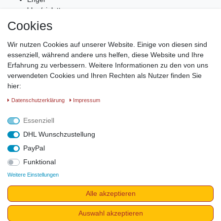
blau/violett
Kunstharz mit Aufhängung
Cookies
Länge ca. 16 cm
Wir nutzen Cookies auf unserer Website. Einige von diesen sind
Fensterbild Engel blau/violett
essenziell, während andere uns helfen, diese Website und Ihre
Erfahrung zu verbessern. Weitere Informationen zu den von uns
Zauberhafte, lichtdurchflutete Engelenergie in den eigenen
verwendeten Cookies und Ihren Rechten als Nutzer finden Sie
Räumen. Dieses Engelfensterbild ist nicht nur wunderschön, es
hier:
soll auch unsere eigene Verbindung und Wahrnehmung in höhere
Welten stärken.
Daten­schutz­erklärung
Impressum
Material: Kunstharz mit Aufhängung
Essenziell
L: 16 cm
DHL Wunschzustellung
PayPal
Funktional
Weitere Einstellungen
Impressum
Daten­schutz­erklärung
AGB
Widerrufs­recht
Alle akzeptieren
Vertrag widerrufen
Auswahl akzeptieren