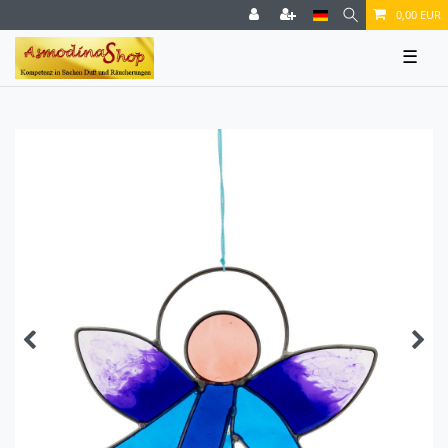
0,00 EUR
☰