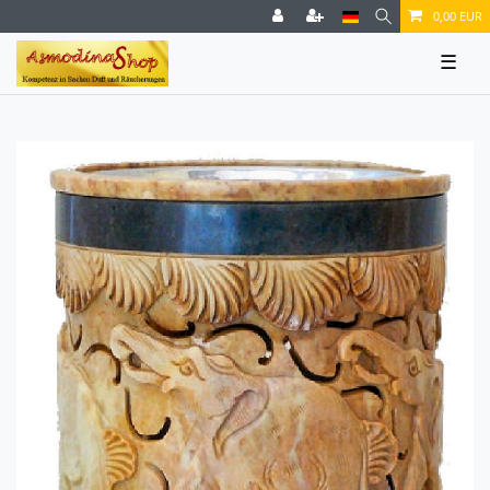
0,00 EUR
☰