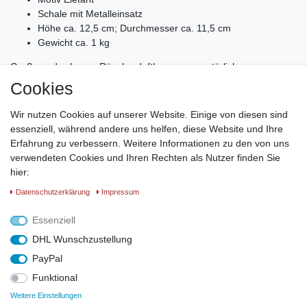
Schale mit Metalleinsatz
Höhe ca. 12,5 cm; Durchmesser ca. 11,5 cm
Gewicht ca. 1 kg
Große und schwere Räucherduftlampe aus natürlichem
Speckstein. Diese Räucherduftlampe besteht aus drei Teilen
Cookies
und ermöglicht so eine einfache Handhabung und Säuberung der
Lampe. Nach dem Einstellen des Teelichtes,
Wir nutzen Cookies auf unserer Website. Einige von diesen sind
lässt sich, ohne sich die Finger zu verbrennen, der Korpus
essenziell, während andere uns helfen, diese Website und Ihre
aufsetzen und anschließend die Schale.
Erfahrung zu verbessern. Weitere Informationen zu den von uns
Die Schale ist mit Metalleinsatz und kann daher sowohl als
verwendeten Cookies und Ihren Rechten als Nutzer finden Sie
Duftlampe als auch als Räucherschale verwendet werden.
hier:
Der naturbelassene Speckstein und der schwarze Fuß und
Daten­schutz­erklärung
Impressum
Schale stehen im Kontrast zueinander und verleihen mit dem
kunstvoll geschnitzten Elefanten auf dem Korpus der Lampe eine
Essenziell
attraktive, wertige Erscheinung.
DHL Wunschzustellung
PayPal
Funktional
Weitere Einstellungen