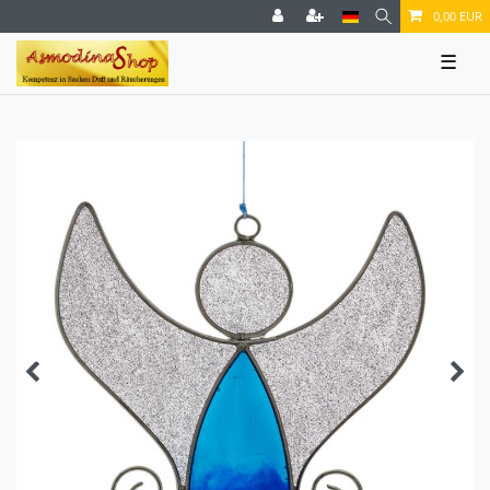
0,00 EUR
☰