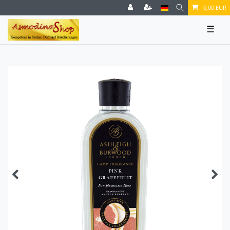
0,00 EUR
☰