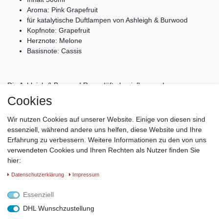
Aroma: Pink Grapefruit
für katalytische Duftlampen von Ashleigh & Burwood
Kopfnote: Grapefruit
Herznote: Melone
Basisnote: Cassis
Die Ashleigh & Burwood Raumdüfte beeinflussen das
menschliche Wohlbefinden und nehmen so direkt Einfluss auf das
Cookies
Körpergefühl.
Alle Premium Duftöle werden aus erlesenen natürlichen Aromen
Wir nutzen Cookies auf unserer Website. Einige von diesen sind
hergestellt, bereichern den Raum mit Ihren ganz persönlichen
essenziell, während andere uns helfen, diese Website und Ihre
Duft und schaffen
Erfahrung zu verbessern. Weitere Informationen zu den von uns
ein harmonisches Klima. Die erlesenen Raumdüfte von Ashleigh &
verwendeten Cookies und Ihren Rechten als Nutzer finden Sie
Burwood bieten Ihnen für jede Stimmung den passenden Duft. Ob
hier:
frische,
Daten­schutz­erklärung
Impressum
leichte Düfte für den Sommer oder kräftige, würzige Aromen für
die kalte, dunkle Jahreszeit - alle Raumdüfte sind dafür bestimmt,
Essenziell
ein harmonisches Raumklima zu schaffen.
DHL Wunschzustellung