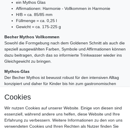
ein Mythos Glas
Affirmationen: Harmonie - Vollkommen in Harmonie
H/B = ca. 85/85 mm
Füllmenge = ca. 0,25 l
Gewicht = ca. 175-225 g
Becher Mythos Vollkommen
Sowohl die Formgebung nach dem Goldenen Schnitt als auch die
speziell ausgewählten Farben, Symbole und Affirmationen können
dazu beitragen, durch das so informierte Trinkwasser wieder ins
Gleichgewicht zu bringen.
Mythos-Glas
Der Becher Mythos ist bewusst robust für den intensiven Alltag
konzipiert und daher für Kinder bis hin zum gastronomischen
Einsatz geeignet. Die Bauform ist zudem so gewählt, dass der
Cookies
Becher Mythos nie ganz umfallen kann, sondern sich
selbstständig wieder aufrichtet. Im Boden ist das Symbol vom
Wir nutzen Cookies auf unserer Website. Einige von diesen sind
Herz-Chakra oder 4. Chakra eingebrannt. Dort kommt unsere
essenziell, während andere uns helfen, diese Website und Ihre
Liebe zum Ausdruck. Ist es offen und ausgeglichen, zeigen wir
Erfahrung zu verbessern. Weitere Informationen zu den von uns
uns anderen gegenüber mitfühlend, liebevoll, herzlich und
verwendeten Cookies und Ihren Rechten als Nutzer finden Sie
freundlich. Die Fähigkeit zu harmonischen Beziehungen ist