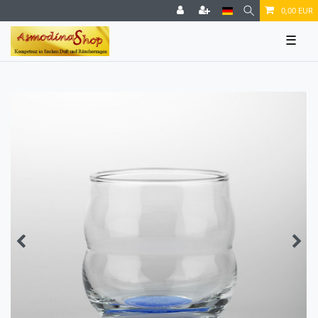
0,00 EUR
☰