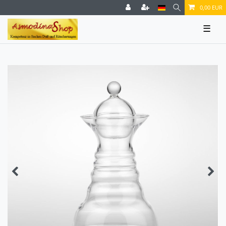
0,00 EUR
☰