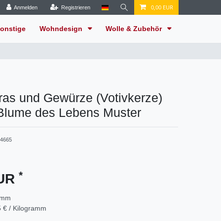
0,00 EUR
Anmelden
Registrieren
onstige
Wohndesign
Wolle & Zubehör
ras und Gewürze (Votivkerze)
-Blume des Lebens Muster
4665
*
EUR
amm
 € / Kilogramm