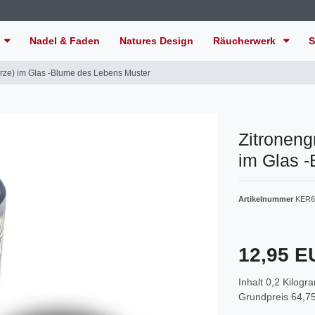
Nadel & Faden
Natures Design
Räucherwerk
S
rze) im Glas -Blume des Lebens Muster
Zitroneng
im Glas 
Artikelnummer
KER6
12,95 
Inhalt
0,2
Kilogr
Grundpreis
64,75