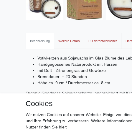
Beschreibung
Weitere Details
EU-Verantwortlicher
Hers
Votivkerzen aus Sojawachs im Glas Blume des Le
Handgegossenes Naturprodukt mit Harzen
mit Duft - Zitronengras und Gewürze
Brenndauer: ± 20 Stunden
Höhe ca. 9 cm / Durchmesser ca. 8 cm
Organic Goodness Sojawachskerze, angereichert mit Kräu
erfrischenden und warm-würzigen Aromen von Zitronen
Cookies
Hand gegossen in einem dekorativen Glasgefäß mit dem
Wir nutzen Cookies auf unserer Website. Einige von dies
und Ihre Erfahrung zu verbessern. Weitere Information
Nutzer finden Sie hier: