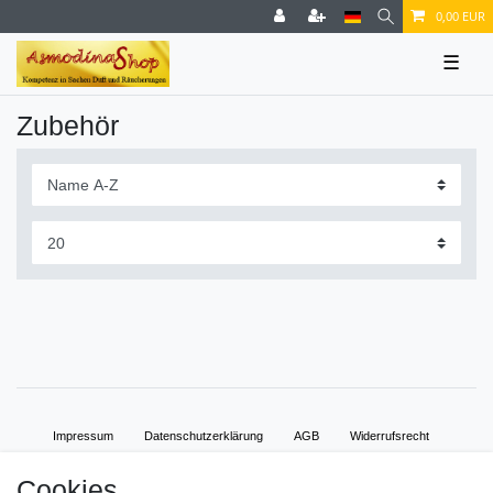
0,00 EUR
☰
Zubehör
Impressum
Daten­schutz­erklärung
AGB
Widerrufs­recht
Cookies
Vertrag widerrufen