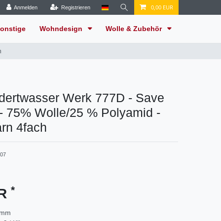
0,00 EUR
Anmelden
Registrieren
onstige
Wohndesign
Wolle & Zubehör
h
dertwasser Werk 777D - Save
- 75% Wolle/25 % Polyamid -
rn 4fach
07
*
UR
amm