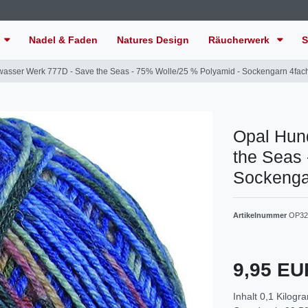
Nadel & Faden
Natures Design
Räucherwerk
S
wasser Werk 777D - Save the Seas - 75% Wolle/25 % Polyamid - Sockengarn 4fac
Opal Hun
the Seas 
Sockenga
Artikelnummer
OP32
9,95 E
Inhalt
0,1
Kilogr