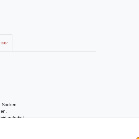
teller
le Socken
igen.
id gefertigt.
ramm und