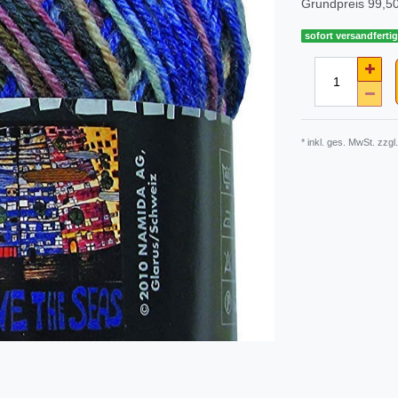
Grundpreis
99,50
sofort versandferti
* inkl. ges. MwSt. zzgl