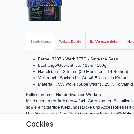
Beschreibung
Weitere Details
EU-Verantwortlicher
Hers
Farbe: 3207 - Werk 777D - Save the Seas
Lauflänge/Gewicht: ca. 425m / 100g
Nadelstärke: 2,5 mm (30 Maschen - 14 Reihen)
Verbrauch: Socken bis Gr. 46 EU ca. ein Knäuel
Material: 75% Wolle (Superwash) / 25 % Polyamid
Kollektion nach Hundertwasser-Werken.
Mit diesem mehrfarbigen 4-fach Garn können Sie stilvol
sowie einzigartige Kleidungsstücke und Accessoires fert
Das Garn ist aus 75% Wolle (superwash) und 25% Polyam
Es ist bis 40 Grad waschbar Jedes Knäuel wiegt 100 G
Cookies
das Garn hat eine Lauflänge von 425 Metern.