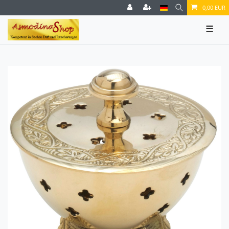
0,00 EUR
☰