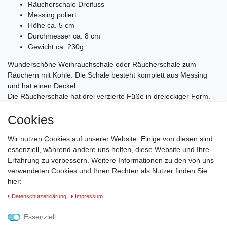
Räucherschale Dreifuss
Messing poliert
Höhe ca. 5 cm
Durchmesser ca. 8 cm
Gewicht ca. 230g
Wunderschöne Weihrauchschale oder Räucherschale zum
Räuchern mit Kohle. Die Schale besteht komplett aus Messing
und hat einen Deckel.
Die Räucherschale hat drei verzierte Füße in dreieckiger Form.
Der Korpus ist in 2 Reihen durchbrochen. Der Deckel liegt gut auf
Cookies
dem Korpus
und kann nicht verrutschen. Auch der Deckel hat eine Rundung
Wir nutzen Cookies auf unserer Website. Einige von diesen sind
mit Aussparungen, wo der Rauch aufsteigen kann. Der Deckel ist
essenziell, während andere uns helfen, diese Website und Ihre
oben mit einem Blattmotive
Erfahrung zu verbessern. Weitere Informationen zu den von uns
versiert, welches man auch spüren kann, da es leicht erhaben ist.
verwendeten Cookies und Ihren Rechten als Nutzer finden Sie
Um den Deckel vom Korpus abzunehmen, bietet sich der Griff
hier:
oben am Deckel an.
Der Durchmesser beträgt ca. 8 cm, die Höhe ca. 5 cm. Sie hat,
Daten­schutz­erklärung
Impressum
mit ihren 230 g ein schönes und wertiges Aussehen.
Essenziell