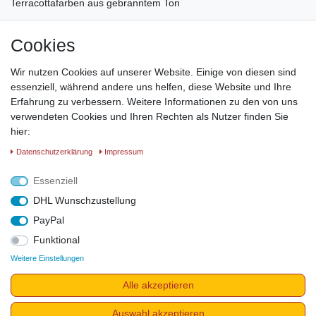
Terracottafarben aus gebranntem Ton
Durchmesser ca. 13 cm
Cookies
Höhe ca. 10cm
Wir nutzen Cookies auf unserer Website. Einige von diesen sind
Gewicht ca. 550 gr
essenziell, während andere uns helfen, diese Website und Ihre
Erfahrung zu verbessern. Weitere Informationen zu den von uns
verwendeten Cookies und Ihren Rechten als Nutzer finden Sie
Mit dieser innovativen Räucherschüssel wird das Räuchern ihrer
hier:
Smudges zum Kinderspiel. Ein Muss für jeden Freund des
Daten­schutz­erklärung
Impressum
Räucherns von Kräuterbündeln da der Smudge nicht nur von
allein in der Schüssel stehen bleibt, sondern abgebranntes
Essenziell
Räucherwerk in der Schüssel landet.
DHL Wunschzustellung
PayPal
Funktional
Weitere Einstellungen
Impressum
Daten­schutz­erklärung
AGB
Widerrufs­recht
Alle akzeptieren
Vertrag widerrufen
Auswahl akzeptieren