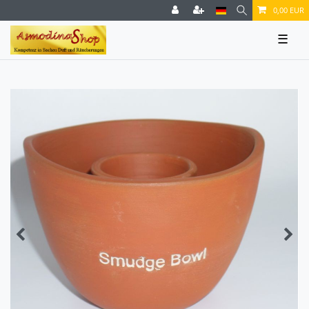
0,00 EUR
☰