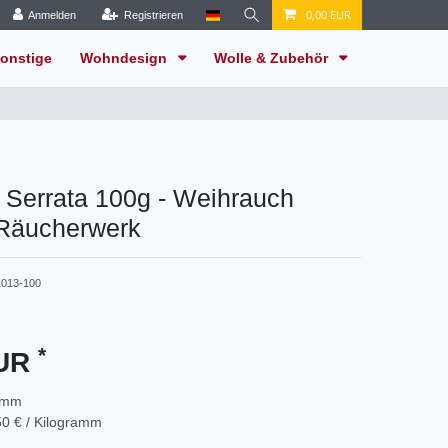
0,00 EUR
Anmelden
Registrieren
onstige
Wohndesign
Wolle & Zubehör
 Serrata 100g - Weihrauch
 Räucherwerk
013-100
*
EUR
amm
0 € / Kilogramm