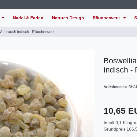
Nadel & Faden
Natures Design
Räucherwerk
S
 Weihrauch indisch - Räucherwerk
Boswellia
indisch -
Artikelnummer
RHA1
10,65 
Inhalt
0,1
Kilogr
Grundpreis
106,5