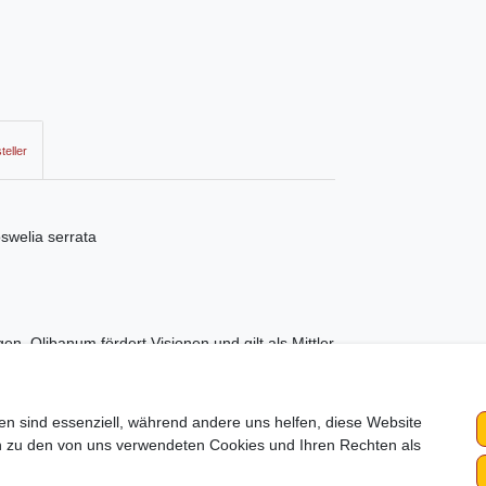
teller
welia serrata
. Olibanum fördert Visionen und gilt als Mittler
ll er Wohlstand und Erfolg anziehen. Er öffnet
ieser Weihrauch bietet sich nur zum Räuchern an.
en sind essenziell, während andere uns helfen, diese Website
en zu den von uns verwendeten Cookies und Ihren Rechten als