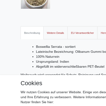
Beschreibung
Weitere Details
EU-Verantwortlicher
Hers
Boswellia Serrata - sortiert
Lateinische Bezeichnung: Olibanum Gummi bos
100% Naturrein
Ursprungsland: Indien
Abgefüllt im widerverschließbaren PET-Beutel
Weihrauch wird verwendet für Schutz, Reinigung und Segen
zwischen der geistigen und der materiellen Welt. Auch so
Cookies
den Geist und wirkt positiv auf Gedächtnisleistungen! D
Wir nutzen Cookies auf unserer Website. Einige von dies
und Ihre Erfahrung zu verbessern. Weitere Information
Nutzer finden Sie hier: