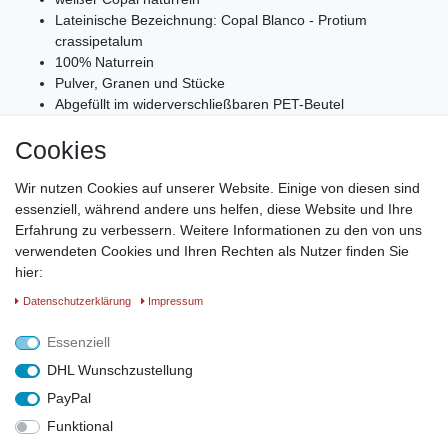
Lateinische Bezeichnung: Copal Blanco - Protium
crassipetalum
100% Naturrein
Pulver, Granen und Stücke
Abgefüllt im widerverschließbaren PET-Beutel
Copal Blanco aus Mexico ist ein edles leicht waldiges Harz. Copal
Cookies
hat einen angenehmen aromatischen Duft.
Es hat eine helle, manchal auch leicht grünliche Farbe. Copal
Wir nutzen Cookies auf unserer Website. Einige von diesen sind
Blaanco hat einen geringen Schmelzpunkt und
essenziell, während andere uns helfen, diese Website und Ihre
ist somit für alle Räucherungen mit wenig Hitze geeignet.
Erfahrung zu verbessern. Weitere Informationen zu den von uns
Besonders gut kommt der unverfälschte Duft in einem
verwendeten Cookies und Ihren Rechten als Nutzer finden Sie
Weihrauchbrenner oder auf einem Räuchesieb.
hier:
Copal Blanco wird bei hohen Feierlichkeiten(z.B. Tag der Toten) in
Daten­schutz­erklärung
Impressum
Mexiko verräuchert.
Da Copal Blanco so kostbar ist, wird er nur in geringen Mengen
Essenziell
exportiert.
DHL Wunschzustellung
PayPal
Funktional