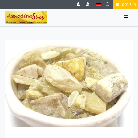
0,00 EUR
☰