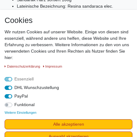
Lateinische Bezeichnung: Resina sandaraca elec.
100% Naturrein
Cookies
Räucherwerk - Räucherharz
Abgefüllt im widerverschließbaren PET-Beutel
Wir nutzen Cookies auf unserer Website. Einige von diesen sind
Sandarak hat einen starken, harzigen Geruch. Es wird
essenziell, während andere uns helfen, diese Website und Ihre
verräuchert um zu entspannen und innere Ruhe wieder zu
Erfahrung zu verbessern. Weitere Informationen zu den von uns
bekommen.
verwendeten Cookies und Ihren Rechten als Nutzer finden Sie
Der Duft hat eine starke Wirkung auf das vegetative
hier:
Nervensystem und entwickelt alleine geräuchert einen starken
Daten­schutz­erklärung
Impressum
Rauch.
Sandarak sollte deswegen nicht alleine geräuchert, sondern in
Essenziell
Mischungen eingesetzt werden.
DHL Wunschzustellung
PayPal
Funktional
Weitere Einstellungen
Impressum
Daten­schutz­erklärung
AGB
Widerrufs­recht
Alle akzeptieren
Vertrag widerrufen
Auswahl akzeptieren