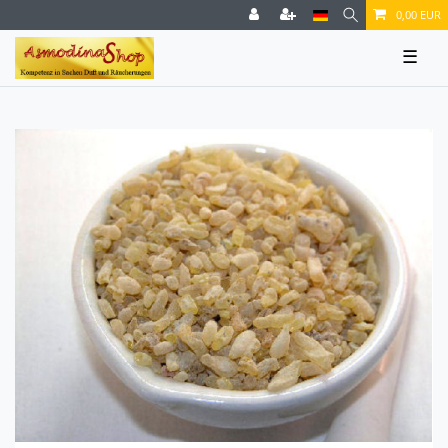
0,00 EUR
☰