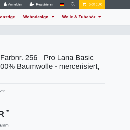
0,00 EUR
Anmelden
Registrieren
onstige
Wohndesign
Wolle & Zubehör
Farbnr. 256 - Pro Lana Basic
100% Baumwolle - mercerisiert,
256
*
UR
ramm