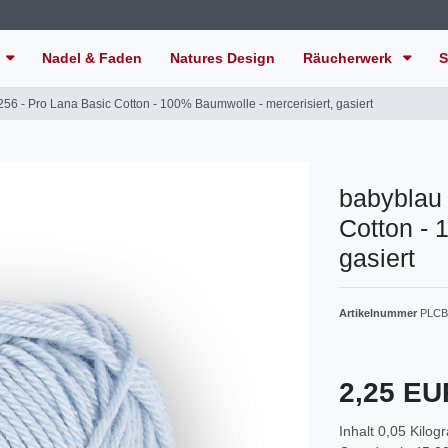
Nadel & Faden
Natures Design
Räucherwerk
S
256 - Pro Lana Basic Cotton - 100% Baumwolle - mercerisiert, gasiert
babyblau 
Cotton - 
gasiert
Artikelnummer
PLCB
2,25 E
Inhalt
0,05
Kilog