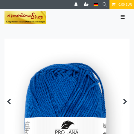
0,00 EUR
☰