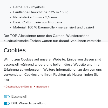
Farbe: 51 - royalblau
Lauflänge/Gewicht: ca. 125 m / 50 g
Nadelstärke: 3 mm - 3,5 mm
Basic Cotton Linie von Pro Lana
Material: 100 % Baumwolle - merzerisiert und gasiert
Der TOP-Alleskönner unter den Garnen. Wunderschöne,
ausdrucksstarke Farben warten nur darauf, von Ihnen verstrickt
oder verhäkelt zu werden. Egal, ob Sie luftige leichte Pullover
Cookies
oder dekorative Accessoires wie Einkaufsnetze, Körbchen,
Decken und Kissen oder Amigurumi-Figuren häkeln oder stricken
Wir nutzen Cookies auf unserer Website. Einige von diesen sind
- dieses Garn ist wundervoll weich und luftig.
essenziell, während andere uns helfen, diese Website und Ihre
Erfahrung zu verbessern. Weitere Informationen zu den von uns
Maschenprobe: 24 Maschen x 32 Reihen = 10 × 10 cm
verwendeten Cookies und Ihren Rechten als Nutzer finden Sie
Verbrauch ca. 500 g für einen Damenpullover Größe 40
hier:
Weich und pflegeleicht
Waschbar bis 40 °C in der Waschmaschine, nicht
Daten­schutz­erklärung
Impressum
trocknergeeignet, bei mittlerer Temperatur bügeln
Essenziell
DHL Wunschzustellung