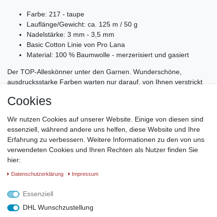
Farbe: 217 - taupe
Lauflänge/Gewicht: ca. 125 m / 50 g
Nadelstärke: 3 mm - 3,5 mm
Basic Cotton Linie von Pro Lana
Material: 100 % Baumwolle - merzerisiert und gasiert
Der TOP-Alleskönner unter den Garnen. Wunderschöne,
ausdrucksstarke Farben warten nur darauf, von Ihnen verstrickt
oder verhäkelt zu werden. Egal, ob Sie luftige leichte Pullover
Cookies
oder dekorative Accessoires wie Einkaufsnetze, Körbchen,
Decken und Kissen oder Amigurumi-Figuren häkeln oder stricken
Wir nutzen Cookies auf unserer Website. Einige von diesen sind
- dieses Garn ist wundervoll weich und luftig.
essenziell, während andere uns helfen, diese Website und Ihre
Erfahrung zu verbessern. Weitere Informationen zu den von uns
Maschenprobe: 24 Maschen x 32 Reihen = 10 × 10 cm
verwendeten Cookies und Ihren Rechten als Nutzer finden Sie
Verbrauch ca. 500 g für einen Damenpullover Größe 40
hier:
Weich und pflegeleicht
Waschbar bis 40 °C in der Waschmaschine, nicht
Daten­schutz­erklärung
Impressum
trocknergeeignet, bei mittlerer Temperatur bügeln
Essenziell
DHL Wunschzustellung