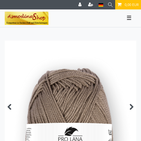
0,00 EUR
☰